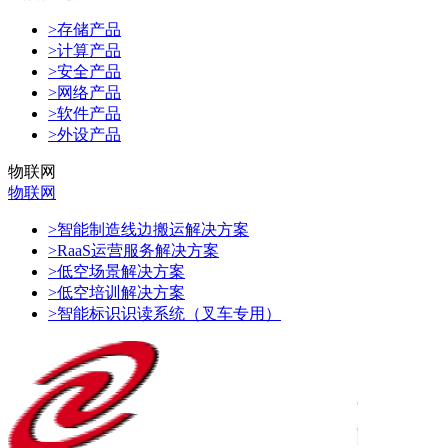
>存储产品
>计算产品
>安全产品
>网络产品
>软件产品
>外设产品
物联网
物联网
>智能制造线边搬运解决方案
>RaaS运营服务解决方案
>低空场景解决方案
>低空培训解决方案
>智能标识识读系统（叉车专用）