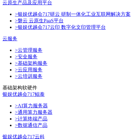
云原生产品及应用平台
>银娱优越会717研云 研制一体化工业互联网解决方案
>磐云 云原生PaaS平台
>银娱优越会717云印 数字化文印管理平台
云服务
>云管理服务
>安全服务
>基础架构服务
>云应用服务
>云培训服务
基础架构软硬件
银娱优越会717鲲泰
>AI算力服务器
>通用算力服务器
>计算终端产品
>数据通信产品
银娱优越会717云科