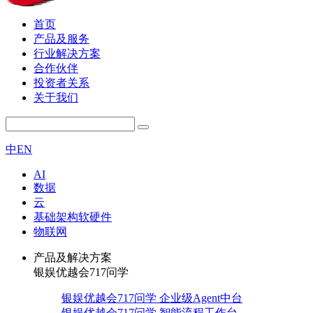
首页
产品及服务
行业解决方案
合作伙伴
投资者关系
关于我们
中
EN
AI
数据
云
基础架构软硬件
物联网
产品及解决方案
银娱优越会717问学
银娱优越会717问学 企业级Agent中台
银娱优越会717问学 智能流程工作台